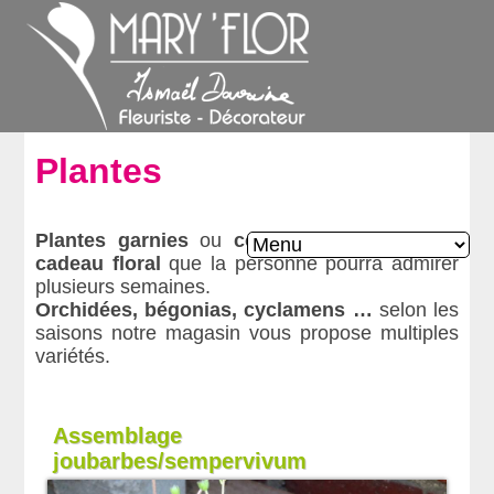
Plantes
Plantes garnies
ou
coupes de plantes
, un
cadeau floral
que la personne pourra admirer
plusieurs semaines.
Orchidées, bégonias, cyclamens …
selon les
saisons notre magasin vous propose multiples
variétés.
Assemblage
joubarbes/sempervivum